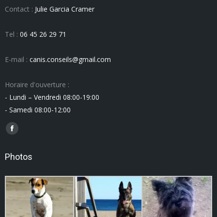
Contact :
Julie Garcia Cramer
Tel :
06 45 26 29 71
E-mail :
canis.conseils@gmail.com
Horaire d'ouverture :
- Lundi – Vendredi 08:00-19:00
- Samedi 08:00-12:00
Trouvez nous sur :
Facebook
page
Photos
opens
in
new
window