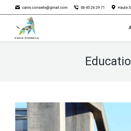
canis.conseils@gmail.com
06 45 26 29 71
Haute S
A
Educatio