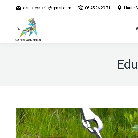
canis.conseils@gmail.com
06 45 26 29 71
Haute S
A
Edu